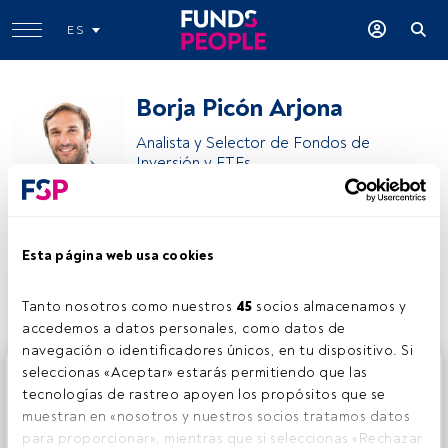
ES
Borja Picón Arjona
Analista y Selector de Fondos de
Inversión y ETFs
Inversis Gestion SGIIC
Esta página web usa cookies
Compartir:
Tanto nosotros como nuestros 
45
 socios almacenamos y 
accedemos a datos personales, como datos de 
navegación o identificadores únicos, en tu dispositivo. Si 
Este es un artículo exclusivo para los usuarios registrados
seleccionas «Aceptar» estarás permitiendo que las 
de FundsPeople. Si ya estás registrado, accede desde el
tecnologías de rastreo apoyen los propósitos que se 
botón Login. Si aún no tienes cuenta, te invitamos a
muestran en «nosotros y nuestros socios tratamos datos 
registrarte y disfrutar de todo el universo que ofrece
para proporcionar», mientras que si seleccionas «Rechazar 