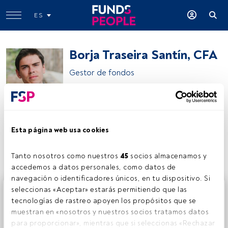
ES
Borja Traseira Santín, CFA
Gestor de fondos
Welzia Management SGIIC
Esta página web usa cookies
Compartir:
Tanto nosotros como nuestros 
45
 socios almacenamos y 
accedemos a datos personales, como datos de 
navegación o identificadores únicos, en tu dispositivo. Si 
Este es un artículo exclusivo para los usuarios registrados
seleccionas «Aceptar» estarás permitiendo que las 
de FundsPeople. Si ya estás registrado, accede desde el
tecnologías de rastreo apoyen los propósitos que se 
botón Login. Si aún no tienes cuenta, te invitamos a
muestran en «nosotros y nuestros socios tratamos datos 
registrarte y disfrutar de todo el universo que ofrece
para proporcionar», mientras que si seleccionas «Rechazar 