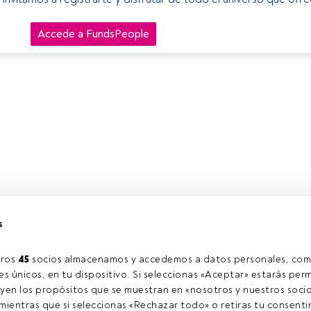
Accede a FundsPeople
s
ros 
45
 socios almacenamos y accedemos a datos personales, com
s únicos, en tu dispositivo. Si seleccionas «Aceptar» estarás perm
yen los propósitos que se muestran en «nosotros y nuestros socio
ientras que si seleccionas «Rechazar todo» o retiras tu consentim