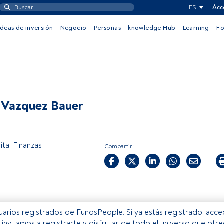
ES
Acc
Ideas de inversión
Negocio
Personas
knowledge Hub
Learning
F
 Vazquez Bauer
tal Finanzas
Compartir:
usuarios registrados de FundsPeople. Si ya estás registrado, acc
e invitamos a registrarte y disfrutar de todo el universo que ofr