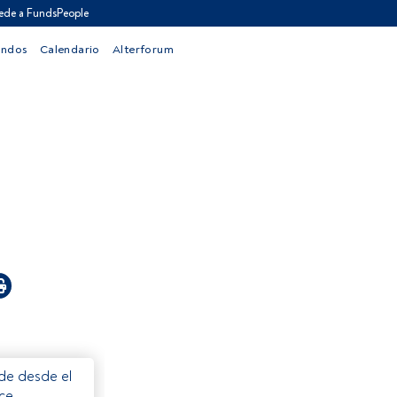
ede a FundsPeople
ondos
Calendario
Alterforum
ede desde el
ece