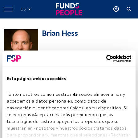
ES
Brian Hess
Natixis Investment Managers
Esta página web usa cookies
Compartir:
Tanto nosotros como nuestros 
45
 socios almacenamos y 
accedemos a datos personales, como datos de 
navegación o identificadores únicos, en tu dispositivo. Si 
Este es un artículo exclusivo para los usuarios registrados
seleccionas «Aceptar» estarás permitiendo que las 
de FundsPeople. Si ya estás registrado, accede desde el
tecnologías de rastreo apoyen los propósitos que se 
botón Login. Si aún no tienes cuenta, te invitamos a
muestran en «nosotros y nuestros socios tratamos datos 
registrarte y disfrutar de todo el universo que ofrece
para proporcionar», mientras que si seleccionas «Rechazar 