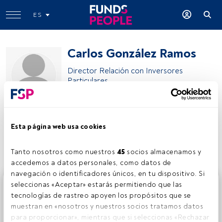
ES
Carlos González Ramos
Director Relación con Inversores
Particulares
Cobas AM
Esta página web usa cookies
Compartir:
Tanto nosotros como nuestros 
45
 socios almacenamos y 
accedemos a datos personales, como datos de 
navegación o identificadores únicos, en tu dispositivo. Si 
Este es un artículo exclusivo para los usuarios registrados
seleccionas «Aceptar» estarás permitiendo que las 
de FundsPeople. Si ya estás registrado, accede desde el
tecnologías de rastreo apoyen los propósitos que se 
botón Login. Si aún no tienes cuenta, te invitamos a
muestran en «nosotros y nuestros socios tratamos datos 
registrarte y disfrutar de todo el universo que ofrece
para proporcionar», mientras que si seleccionas «Rechazar 