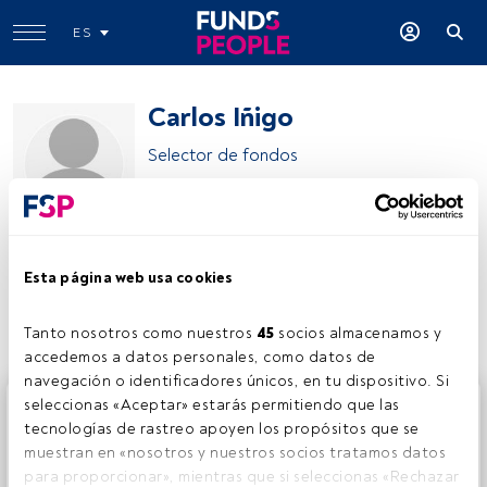
ES
Carlos Iñigo
Selector de fondos
Andbank Wealth Management SGIIC
Esta página web usa cookies
Compartir:
Tanto nosotros como nuestros 
45
 socios almacenamos y 
accedemos a datos personales, como datos de 
navegación o identificadores únicos, en tu dispositivo. Si 
Este es un artículo exclusivo para los usuarios registrados
seleccionas «Aceptar» estarás permitiendo que las 
de FundsPeople. Si ya estás registrado, accede desde el
tecnologías de rastreo apoyen los propósitos que se 
botón Login. Si aún no tienes cuenta, te invitamos a
muestran en «nosotros y nuestros socios tratamos datos 
registrarte y disfrutar de todo el universo que ofrece
para proporcionar», mientras que si seleccionas «Rechazar 