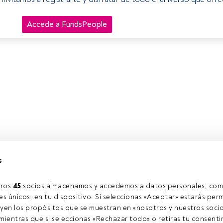
Accede a FundsPeople
s
ros 
45
 socios almacenamos y accedemos a datos personales, com
s únicos, en tu dispositivo. Si seleccionas «Aceptar» estarás perm
yen los propósitos que se muestran en «nosotros y nuestros socio
ientras que si seleccionas «Rechazar todo» o retiras tu consentim