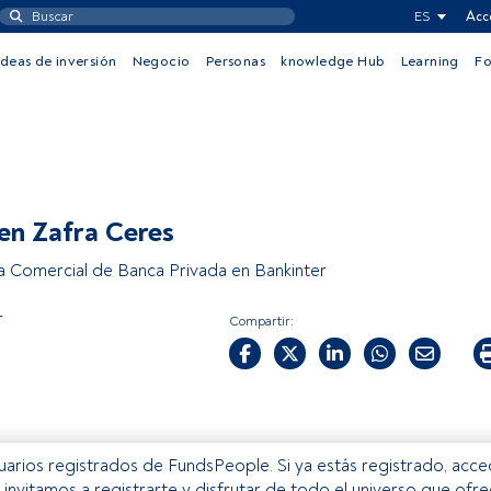
ES
Acc
Ideas de inversión
Negocio
Personas
knowledge Hub
Learning
F
n Zafra Ceres
a Comercial de Banca Privada en Bankinter
r
Compartir:
usuarios registrados de FundsPeople. Si ya estás registrado, acc
e invitamos a registrarte y disfrutar de todo el universo que ofr