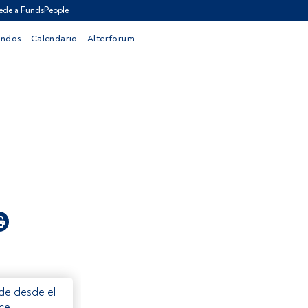
ede a FundsPeople
ondos
Calendario
Alterforum
ede desde el
ece