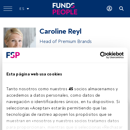
ES
Caroline Reyl
Head of Premium Brands
Pictet Asset Management
Esta página web usa cookies
Compartir:
Tanto nosotros como nuestros 
45
 socios almacenamos y 
accedemos a datos personales, como datos de 
navegación o identificadores únicos, en tu dispositivo. Si 
Este es un artículo exclusivo para los usuarios registrados
seleccionas «Aceptar» estarás permitiendo que las 
de FundsPeople. Si ya estás registrado, accede desde el
tecnologías de rastreo apoyen los propósitos que se 
botón Login. Si aún no tienes cuenta, te invitamos a
muestran en «nosotros y nuestros socios tratamos datos 
registrarte y disfrutar de todo el universo que ofrece
para proporcionar», mientras que si seleccionas «Rechazar 