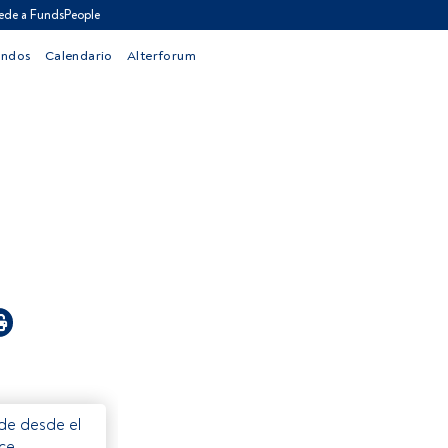
ede a FundsPeople
ondos
Calendario
Alterforum
ede desde el
ece