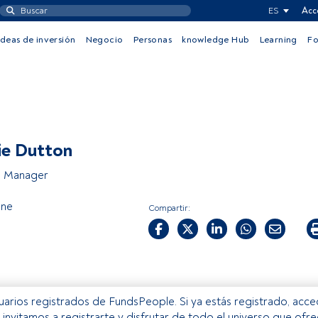
ES
Acc
Ideas de inversión
Negocio
Personas
knowledge Hub
Learning
F
ie Dutton
o Manager
One
Compartir:
usuarios registrados de FundsPeople. Si ya estás registrado, acc
e invitamos a registrarte y disfrutar de todo el universo que ofr