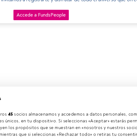
Accede a FundsPeople
s
ros 
45
 socios almacenamos y accedemos a datos personales, com
s únicos, en tu dispositivo. Si seleccionas «Aceptar» estarás perm
yen los propósitos que se muestran en «nosotros y nuestros socio
ientras que si seleccionas «Rechazar todo» o retiras tu consentim