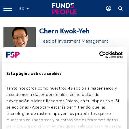
ES
Chern Kwok-Yeh
Head of Investment Management
Aberdeen Investments
Esta página web usa cookies
Compartir:
Tanto nosotros como nuestros 
45
 socios almacenamos y 
accedemos a datos personales, como datos de 
navegación o identificadores únicos, en tu dispositivo. Si 
Este es un artículo exclusivo para los usuarios registrados
seleccionas «Aceptar» estarás permitiendo que las 
de FundsPeople. Si ya estás registrado, accede desde el
tecnologías de rastreo apoyen los propósitos que se 
botón Login. Si aún no tienes cuenta, te invitamos a
muestran en «nosotros y nuestros socios tratamos datos 
registrarte y disfrutar de todo el universo que ofrece
para proporcionar», mientras que si seleccionas «Rechazar 