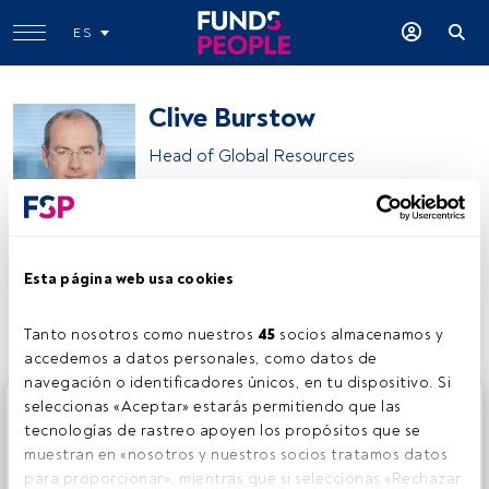
ES
Clive Burstow
Head of Global Resources
Barings
Esta página web usa cookies
Compartir:
Tanto nosotros como nuestros 
45
 socios almacenamos y 
accedemos a datos personales, como datos de 
navegación o identificadores únicos, en tu dispositivo. Si 
Este es un artículo exclusivo para los usuarios registrados
seleccionas «Aceptar» estarás permitiendo que las 
de FundsPeople. Si ya estás registrado, accede desde el
tecnologías de rastreo apoyen los propósitos que se 
botón Login. Si aún no tienes cuenta, te invitamos a
muestran en «nosotros y nuestros socios tratamos datos 
registrarte y disfrutar de todo el universo que ofrece
para proporcionar», mientras que si seleccionas «Rechazar 