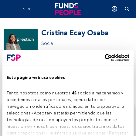
ES
Cristina Ecay Osaba
Socia
Prestian Financial Advisors EAF
Esta página web usa cookies
Compartir:
Tanto nosotros como nuestros 
45
 socios almacenamos y 
accedemos a datos personales, como datos de 
navegación o identificadores únicos, en tu dispositivo. Si 
Este es un artículo exclusivo para los usuarios registrados
seleccionas «Aceptar» estarás permitiendo que las 
de FundsPeople. Si ya estás registrado, accede desde el
tecnologías de rastreo apoyen los propósitos que se 
botón Login. Si aún no tienes cuenta, te invitamos a
muestran en «nosotros y nuestros socios tratamos datos 
registrarte y disfrutar de todo el universo que ofrece
para proporcionar», mientras que si seleccionas «Rechazar 