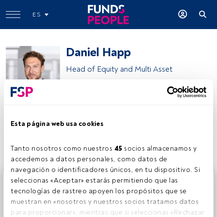
ES
Daniel Happ
Head of Equity and Multi Asset
Ampega Investment
Esta página web usa cookies
Compartir:
Tanto nosotros como nuestros 
45
 socios almacenamos y 
accedemos a datos personales, como datos de 
navegación o identificadores únicos, en tu dispositivo. Si 
Este es un artículo exclusivo para los usuarios registrados
seleccionas «Aceptar» estarás permitiendo que las 
de FundsPeople. Si ya estás registrado, accede desde el
tecnologías de rastreo apoyen los propósitos que se 
botón Login. Si aún no tienes cuenta, te invitamos a
muestran en «nosotros y nuestros socios tratamos datos 
registrarte y disfrutar de todo el universo que ofrece
para proporcionar», mientras que si seleccionas «Rechazar 