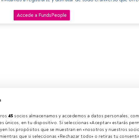
Accede a FundsPeople
s
ros 
45
 socios almacenamos y accedemos a datos personales, com
s únicos, en tu dispositivo. Si seleccionas «Aceptar» estarás perm
yen los propósitos que se muestran en «nosotros y nuestros socio
ientras que si seleccionas «Rechazar todo» o retiras tu consentim