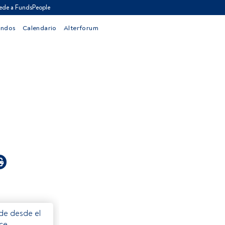
ede a FundsPeople
ondos
Calendario
Alterforum
ede desde el
ece