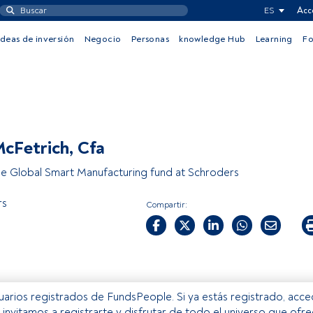
ES
Acc
Ideas de inversión
Negocio
Personas
knowledge Hub
Learning
F
cFetrich, Cfa
e Global Smart Manufacturing fund at Schroders
rs
Compartir:
usuarios registrados de FundsPeople. Si ya estás registrado, acc
e invitamos a registrarte y disfrutar de todo el universo que ofr