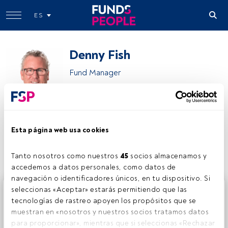
ES
Denny Fish
Fund Manager
Janus Henderson Investors
Esta página web usa cookies
Compartir:
Tanto nosotros como nuestros 
45
 socios almacenamos y 
accedemos a datos personales, como datos de 
navegación o identificadores únicos, en tu dispositivo. Si 
Este es un artículo exclusivo para los usuarios registrados
seleccionas «Aceptar» estarás permitiendo que las 
de FundsPeople. Si ya estás registrado, accede desde el
tecnologías de rastreo apoyen los propósitos que se 
botón Login. Si aún no tienes cuenta, te invitamos a
muestran en «nosotros y nuestros socios tratamos datos 
registrarte y disfrutar de todo el universo que ofrece
para proporcionar», mientras que si seleccionas «Rechazar 