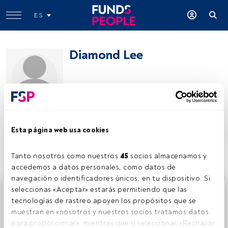
ES
Diamond Lee
Aberdeen Investments
Esta página web usa cookies
Compartir:
Tanto nosotros como nuestros 
45
 socios almacenamos y 
accedemos a datos personales, como datos de 
navegación o identificadores únicos, en tu dispositivo. Si 
Este es un artículo exclusivo para los usuarios registrados
seleccionas «Aceptar» estarás permitiendo que las 
de FundsPeople. Si ya estás registrado, accede desde el
tecnologías de rastreo apoyen los propósitos que se 
botón Login. Si aún no tienes cuenta, te invitamos a
muestran en «nosotros y nuestros socios tratamos datos 
registrarte y disfrutar de todo el universo que ofrece
para proporcionar», mientras que si seleccionas «Rechazar 