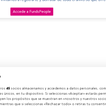
Accede a FundsPeople
s
ros 
45
 socios almacenamos y accedemos a datos personales, com
s únicos, en tu dispositivo. Si seleccionas «Aceptar» estarás perm
yen los propósitos que se muestran en «nosotros y nuestros socio
ientras que si seleccionas «Rechazar todo» o retiras tu consentim