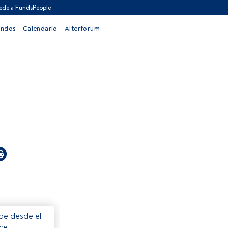
ede a FundsPeople
ondos
Calendario
Alterforum
ede desde el
ece