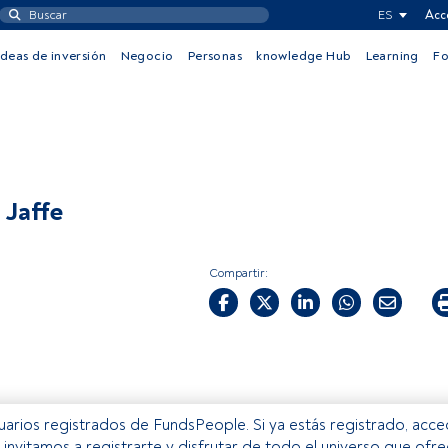
ES
Acc
Ideas de inversión
Negocio
Personas
knowledge Hub
Learning
F
 Jaffe
Compartir:
usuarios registrados de FundsPeople. Si ya estás registrado, acc
e invitamos a registrarte y disfrutar de todo el universo que ofr