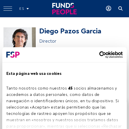
ES
Diego Pazos Garcia
Director
BBVA
Esta página web usa cookies
Compartir:
Tanto nosotros como nuestros 
45
 socios almacenamos y 
accedemos a datos personales, como datos de 
navegación o identificadores únicos, en tu dispositivo. Si 
Este es un artículo exclusivo para los usuarios registrados
seleccionas «Aceptar» estarás permitiendo que las 
de FundsPeople. Si ya estás registrado, accede desde el
tecnologías de rastreo apoyen los propósitos que se 
botón Login. Si aún no tienes cuenta, te invitamos a
muestran en «nosotros y nuestros socios tratamos datos 
registrarte y disfrutar de todo el universo que ofrece
para proporcionar», mientras que si seleccionas «Rechazar 