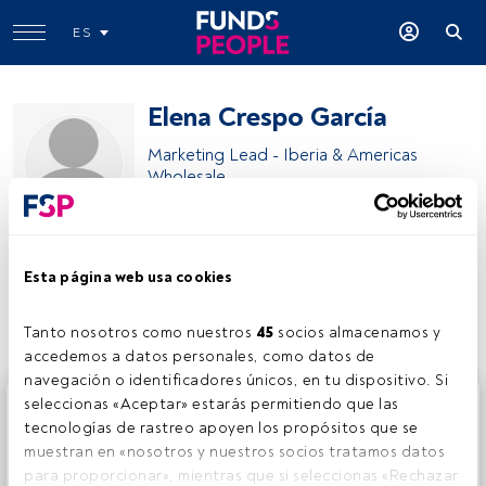
ES
Elena Crespo García
Marketing Lead - Iberia & Americas
Wholesale
M&G Investments
Esta página web usa cookies
Compartir:
Tanto nosotros como nuestros 
45
 socios almacenamos y 
accedemos a datos personales, como datos de 
navegación o identificadores únicos, en tu dispositivo. Si 
Este es un artículo exclusivo para los usuarios registrados
seleccionas «Aceptar» estarás permitiendo que las 
de FundsPeople. Si ya estás registrado, accede desde el
tecnologías de rastreo apoyen los propósitos que se 
botón Login. Si aún no tienes cuenta, te invitamos a
muestran en «nosotros y nuestros socios tratamos datos 
registrarte y disfrutar de todo el universo que ofrece
para proporcionar», mientras que si seleccionas «Rechazar 