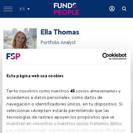
ES
Ella Thomas
Portfolio Analyst
Schroders
Esta página web usa cookies
Compartir:
Tanto nosotros como nuestros 
45
 socios almacenamos y 
accedemos a datos personales, como datos de 
navegación o identificadores únicos, en tu dispositivo. Si 
Este es un artículo exclusivo para los usuarios registrados
seleccionas «Aceptar» estarás permitiendo que las 
de FundsPeople. Si ya estás registrado, accede desde el
tecnologías de rastreo apoyen los propósitos que se 
botón Login. Si aún no tienes cuenta, te invitamos a
muestran en «nosotros y nuestros socios tratamos datos 
registrarte y disfrutar de todo el universo que ofrece
para proporcionar», mientras que si seleccionas «Rechazar 