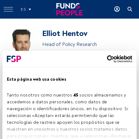
ES
Elliot Hentov
Head of Policy Research
State Street Investment Management
Esta página web usa cookies
Compartir:
Tanto nosotros como nuestros 
45
 socios almacenamos y 
accedemos a datos personales, como datos de 
navegación o identificadores únicos, en tu dispositivo. Si 
Este es un artículo exclusivo para los usuarios registrados
seleccionas «Aceptar» estarás permitiendo que las 
de FundsPeople. Si ya estás registrado, accede desde el
tecnologías de rastreo apoyen los propósitos que se 
botón Login. Si aún no tienes cuenta, te invitamos a
muestran en «nosotros y nuestros socios tratamos datos 
registrarte y disfrutar de todo el universo que ofrece
para proporcionar», mientras que si seleccionas «Rechazar 