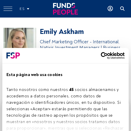
ES
Emily Askham
Chief Marketing Officer - International,
Natixis Investment Managers | Business
Natixis Investment Managers
Esta página web usa cookies
Compartir:
Tanto nosotros como nuestros 
45
 socios almacenamos y 
accedemos a datos personales, como datos de 
navegación o identificadores únicos, en tu dispositivo. Si 
Este es un artículo exclusivo para los usuarios registrados
seleccionas «Aceptar» estarás permitiendo que las 
de FundsPeople. Si ya estás registrado, accede desde el
tecnologías de rastreo apoyen los propósitos que se 
botón Login. Si aún no tienes cuenta, te invitamos a
muestran en «nosotros y nuestros socios tratamos datos 
registrarte y disfrutar de todo el universo que ofrece
para proporcionar», mientras que si seleccionas «Rechazar 