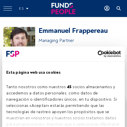
ES
Emmanuel Frappereau
Managing Partner
Coventina Partners
Esta página web usa cookies
Compartir:
Tanto nosotros como nuestros 
45
 socios almacenamos y 
accedemos a datos personales, como datos de 
navegación o identificadores únicos, en tu dispositivo. Si 
Este es un artículo exclusivo para los usuarios registrados
seleccionas «Aceptar» estarás permitiendo que las 
de FundsPeople. Si ya estás registrado, accede desde el
tecnologías de rastreo apoyen los propósitos que se 
botón Login. Si aún no tienes cuenta, te invitamos a
muestran en «nosotros y nuestros socios tratamos datos 
registrarte y disfrutar de todo el universo que ofrece
para proporcionar», mientras que si seleccionas «Rechazar 