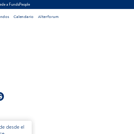
ede a FundsPeople
ondos
Calendario
Alterforum
ede desde el
ece