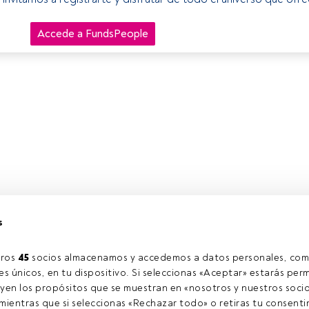
Accede a FundsPeople
s
ros 
45
 socios almacenamos y accedemos a datos personales, com
s únicos, en tu dispositivo. Si seleccionas «Aceptar» estarás perm
yen los propósitos que se muestran en «nosotros y nuestros socio
ientras que si seleccionas «Rechazar todo» o retiras tu consentim