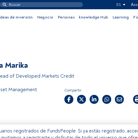
ES
Acc
Ideas de inversión
Negocio
Personas
knowledge Hub
Learning
F
a Marika
ead of Developed Markets Credit
Asset Management
Compartir:
usuarios registrados de FundsPeople. Si ya estás registrado, acc
e invitamos a registrarte y disfrutar de todo el universo que ofr