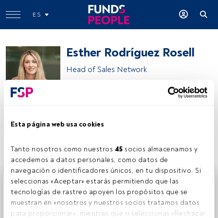
ES
Esther Rodríguez Rosell
Head of Sales Network
Sabadell Asset Management
Esta página web usa cookies
Compartir:
Tanto nosotros como nuestros 
45
 socios almacenamos y 
accedemos a datos personales, como datos de 
navegación o identificadores únicos, en tu dispositivo. Si 
Este es un artículo exclusivo para los usuarios registrados
seleccionas «Aceptar» estarás permitiendo que las 
de FundsPeople. Si ya estás registrado, accede desde el
tecnologías de rastreo apoyen los propósitos que se 
botón Login. Si aún no tienes cuenta, te invitamos a
muestran en «nosotros y nuestros socios tratamos datos 
registrarte y disfrutar de todo el universo que ofrece
para proporcionar», mientras que si seleccionas «Rechazar 