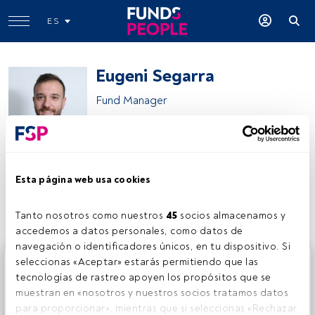
ES
Eugeni Segarra
Fund Manager
NAO Sustainable Asset Management
Esta página web usa cookies
Compartir:
Tanto nosotros como nuestros 
45
 socios almacenamos y 
accedemos a datos personales, como datos de 
navegación o identificadores únicos, en tu dispositivo. Si 
Este es un artículo exclusivo para los usuarios registrados
seleccionas «Aceptar» estarás permitiendo que las 
de FundsPeople. Si ya estás registrado, accede desde el
tecnologías de rastreo apoyen los propósitos que se 
botón Login. Si aún no tienes cuenta, te invitamos a
muestran en «nosotros y nuestros socios tratamos datos 
registrarte y disfrutar de todo el universo que ofrece
para proporcionar», mientras que si seleccionas «Rechazar 