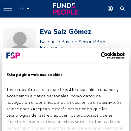
ES
Eva Saiz Gómez
Banquero Privado Senior BBVA
Patrimonios
BBVA
Esta página web usa cookies
Compartir:
Tanto nosotros como nuestros 
45
 socios almacenamos y 
accedemos a datos personales, como datos de 
navegación o identificadores únicos, en tu dispositivo. Si 
Este es un artículo exclusivo para los usuarios registrados
seleccionas «Aceptar» estarás permitiendo que las 
de FundsPeople. Si ya estás registrado, accede desde el
tecnologías de rastreo apoyen los propósitos que se 
botón Login. Si aún no tienes cuenta, te invitamos a
muestran en «nosotros y nuestros socios tratamos datos 
registrarte y disfrutar de todo el universo que ofrece
para proporcionar», mientras que si seleccionas «Rechazar 