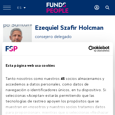
ES
Ezequiel Szafir Holcman
consejero delegado
Openbank
Esta página web usa cookies
Compartir:
Tanto nosotros como nuestros 
45
 socios almacenamos y 
accedemos a datos personales, como datos de 
navegación o identificadores únicos, en tu dispositivo. Si 
Este es un artículo exclusivo para los usuarios registrados
seleccionas «Aceptar» estarás permitiendo que las 
de FundsPeople. Si ya estás registrado, accede desde el
tecnologías de rastreo apoyen los propósitos que se 
botón Login. Si aún no tienes cuenta, te invitamos a
muestran en «nosotros y nuestros socios tratamos datos 
registrarte y disfrutar de todo el universo que ofrece
para proporcionar», mientras que si seleccionas «Rechazar 