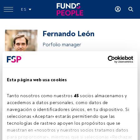
ES
Fernando León
Porfolio manager
Seilern Investment Management
Esta página web usa cookies
Compartir:
Tanto nosotros como nuestros 
45
 socios almacenamos y 
accedemos a datos personales, como datos de 
navegación o identificadores únicos, en tu dispositivo. Si 
Este es un artículo exclusivo para los usuarios registrados
seleccionas «Aceptar» estarás permitiendo que las 
de FundsPeople. Si ya estás registrado, accede desde el
tecnologías de rastreo apoyen los propósitos que se 
botón Login. Si aún no tienes cuenta, te invitamos a
muestran en «nosotros y nuestros socios tratamos datos 
registrarte y disfrutar de todo el universo que ofrece
para proporcionar», mientras que si seleccionas «Rechazar 