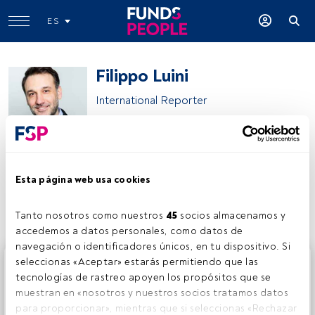
ES
Filippo Luini
International Reporter
FundsPeople
Esta página web usa cookies
Compartir:
Tanto nosotros como nuestros 
45
 socios almacenamos y 
accedemos a datos personales, como datos de 
navegación o identificadores únicos, en tu dispositivo. Si 
Este es un artículo exclusivo para los usuarios registrados
seleccionas «Aceptar» estarás permitiendo que las 
de FundsPeople. Si ya estás registrado, accede desde el
tecnologías de rastreo apoyen los propósitos que se 
botón Login. Si aún no tienes cuenta, te invitamos a
muestran en «nosotros y nuestros socios tratamos datos 
registrarte y disfrutar de todo el universo que ofrece
para proporcionar», mientras que si seleccionas «Rechazar 