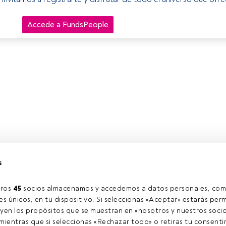
Accede a FundsPeople
s
ros 
45
 socios almacenamos y accedemos a datos personales, com
s únicos, en tu dispositivo. Si seleccionas «Aceptar» estarás perm
yen los propósitos que se muestran en «nosotros y nuestros socio
ientras que si seleccionas «Rechazar todo» o retiras tu consentim