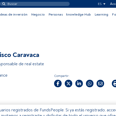
ES
Acc
Ideas de inversión
Negocio
Personas
knowledge Hub
Learning
F
isco Caravaca
sponsable de real estate
ance
Compartir:
usuarios registrados de FundsPeople. Si ya estás registrado, acc
e invitamos a registrarte y disfrutar de todo el universo que ofr