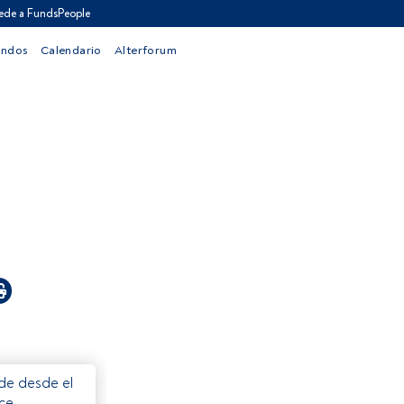
ede a FundsPeople
ondos
Calendario
Alterforum
ede desde el
ece