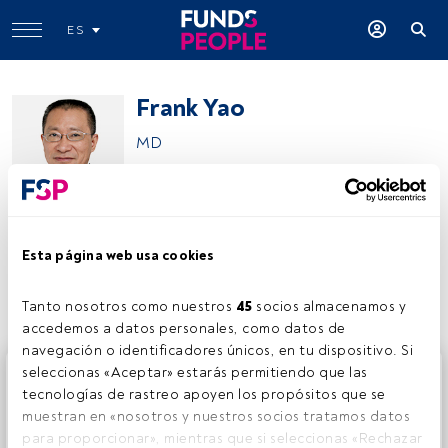
ES
Frank Yao
MD
Neuberger
Esta página web usa cookies
Compartir:
Tanto nosotros como nuestros 
45
 socios almacenamos y 
accedemos a datos personales, como datos de 
navegación o identificadores únicos, en tu dispositivo. Si 
Este es un artículo exclusivo para los usuarios registrados
seleccionas «Aceptar» estarás permitiendo que las 
de FundsPeople. Si ya estás registrado, accede desde el
tecnologías de rastreo apoyen los propósitos que se 
botón Login. Si aún no tienes cuenta, te invitamos a
muestran en «nosotros y nuestros socios tratamos datos 
registrarte y disfrutar de todo el universo que ofrece
para proporcionar», mientras que si seleccionas «Rechazar 