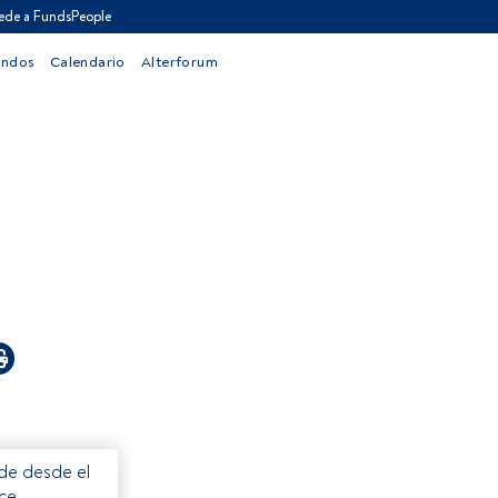
ede a FundsPeople
ondos
Calendario
Alterforum
ede desde el
ece