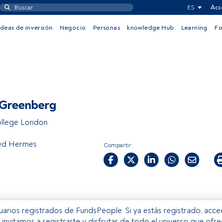
ES
Acc
Ideas de inversión
Negocio
Personas
knowledge Hub
Learning
F
 Greenberg
ollege London
ed Hermes
Compartir:
usuarios registrados de FundsPeople. Si ya estás registrado, acc
e invitamos a registrarte y disfrutar de todo el universo que ofr