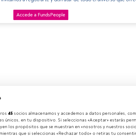
Accede a FundsPeople
s
ros 
45
 socios almacenamos y accedemos a datos personales, com
s únicos, en tu dispositivo. Si seleccionas «Aceptar» estarás perm
yen los propósitos que se muestran en «nosotros y nuestros socio
ientras que si seleccionas «Rechazar todo» o retiras tu consentim