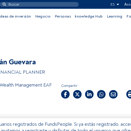
ES
Acc
Ideas de inversión
Negocio
Personas
knowledge Hub
Learning
F
án Guevara
FINANCIAL PLANNER
Wealth Management EAF
Compartir:
usuarios registrados de FundsPeople. Si ya estás registrado, acc
e invitamos a registrarte y disfrutar de todo el universo que ofr