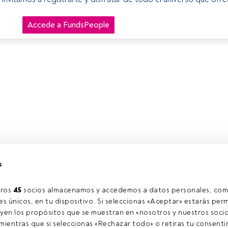
Accede a FundsPeople
s
ros 
45
 socios almacenamos y accedemos a datos personales, com
s únicos, en tu dispositivo. Si seleccionas «Aceptar» estarás perm
yen los propósitos que se muestran en «nosotros y nuestros socio
ientras que si seleccionas «Rechazar todo» o retiras tu consentim