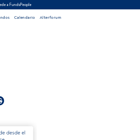
ede a FundsPeople
ondos
Calendario
Alterforum
ede desde el
ece