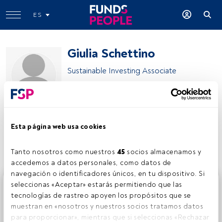
ES
Giulia Schettino
Sustainable Investing Associate
Robeco
Esta página web usa cookies
Compartir:
Tanto nosotros como nuestros 
45
 socios almacenamos y 
accedemos a datos personales, como datos de 
navegación o identificadores únicos, en tu dispositivo. Si 
Este es un artículo exclusivo para los usuarios registrados
seleccionas «Aceptar» estarás permitiendo que las 
de FundsPeople. Si ya estás registrado, accede desde el
tecnologías de rastreo apoyen los propósitos que se 
botón Login. Si aún no tienes cuenta, te invitamos a
muestran en «nosotros y nuestros socios tratamos datos 
registrarte y disfrutar de todo el universo que ofrece
para proporcionar», mientras que si seleccionas «Rechazar 