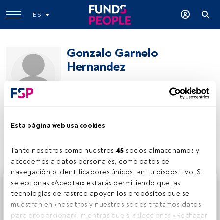
ES
Gonzalo Garnelo
Hernandez
Investment Manager at Deutsche Bank
Deutsche Bank Wealth Management
Esta página web usa cookies
Compartir:
Tanto nosotros como nuestros 
45
 socios almacenamos y 
accedemos a datos personales, como datos de 
navegación o identificadores únicos, en tu dispositivo. Si 
Este es un artículo exclusivo para los usuarios registrados
seleccionas «Aceptar» estarás permitiendo que las 
de FundsPeople. Si ya estás registrado, accede desde el
tecnologías de rastreo apoyen los propósitos que se 
botón Login. Si aún no tienes cuenta, te invitamos a
muestran en «nosotros y nuestros socios tratamos datos 
registrarte y disfrutar de todo el universo que ofrece
para proporcionar», mientras que si seleccionas «Rechazar 