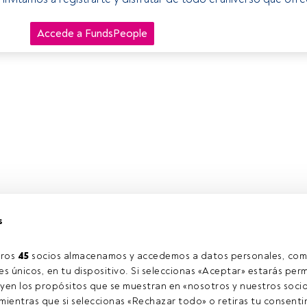
Accede a FundsPeople
s
ros 
45
 socios almacenamos y accedemos a datos personales, com
s únicos, en tu dispositivo. Si seleccionas «Aceptar» estarás perm
yen los propósitos que se muestran en «nosotros y nuestros socio
ientras que si seleccionas «Rechazar todo» o retiras tu consentim