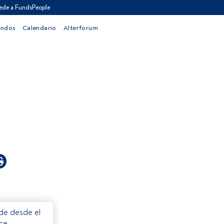
ede a FundsPeople
ondos
Calendario
Alterforum
ede desde el
ece