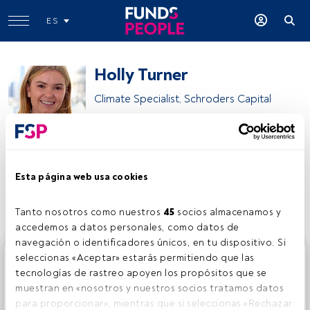
ES
Holly Turner
Climate Specialist, Schroders Capital
Schroders
Esta página web usa cookies
Compartir:
Tanto nosotros como nuestros 
45
 socios almacenamos y 
accedemos a datos personales, como datos de 
navegación o identificadores únicos, en tu dispositivo. Si 
Este es un artículo exclusivo para los usuarios registrados
seleccionas «Aceptar» estarás permitiendo que las 
de FundsPeople. Si ya estás registrado, accede desde el
tecnologías de rastreo apoyen los propósitos que se 
botón Login. Si aún no tienes cuenta, te invitamos a
muestran en «nosotros y nuestros socios tratamos datos 
registrarte y disfrutar de todo el universo que ofrece
para proporcionar», mientras que si seleccionas «Rechazar 