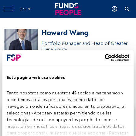
ES
Howard Wang
Portfolio Manager and Head of Greater
China Equity
J.P. Morgan Asset Management
Esta página web usa cookies
Compartir:
Tanto nosotros como nuestros 
45
 socios almacenamos y 
accedemos a datos personales, como datos de 
navegación o identificadores únicos, en tu dispositivo. Si 
Este es un artículo exclusivo para los usuarios registrados
seleccionas «Aceptar» estarás permitiendo que las 
de FundsPeople. Si ya estás registrado, accede desde el
tecnologías de rastreo apoyen los propósitos que se 
botón Login. Si aún no tienes cuenta, te invitamos a
muestran en «nosotros y nuestros socios tratamos datos 
registrarte y disfrutar de todo el universo que ofrece
para proporcionar», mientras que si seleccionas «Rechazar 