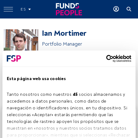
ES
Ian Mortimer
Portfolio Manager
Guinness Global Investors
Esta página web usa cookies
Compartir:
Tanto nosotros como nuestros 
45
 socios almacenamos y 
accedemos a datos personales, como datos de 
navegación o identificadores únicos, en tu dispositivo. Si 
Este es un artículo exclusivo para los usuarios registrados
seleccionas «Aceptar» estarás permitiendo que las 
de FundsPeople. Si ya estás registrado, accede desde el
tecnologías de rastreo apoyen los propósitos que se 
botón Login. Si aún no tienes cuenta, te invitamos a
muestran en «nosotros y nuestros socios tratamos datos 
registrarte y disfrutar de todo el universo que ofrece
para proporcionar», mientras que si seleccionas «Rechazar 