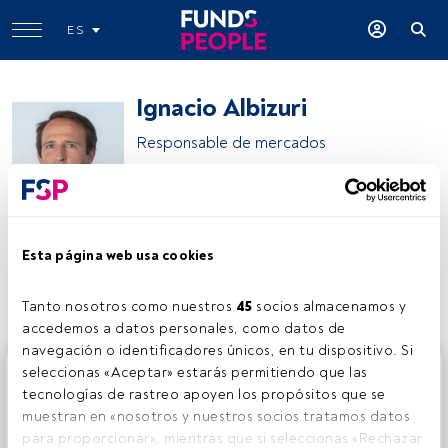
ES
Ignacio Albizuri
Responsable de mercados
MiraltaBank
Esta página web usa cookies
Compartir:
Tanto nosotros como nuestros 
45
 socios almacenamos y 
accedemos a datos personales, como datos de 
navegación o identificadores únicos, en tu dispositivo. Si 
Este es un artículo exclusivo para los usuarios registrados
seleccionas «Aceptar» estarás permitiendo que las 
de FundsPeople. Si ya estás registrado, accede desde el
tecnologías de rastreo apoyen los propósitos que se 
botón Login. Si aún no tienes cuenta, te invitamos a
muestran en «nosotros y nuestros socios tratamos datos 
registrarte y disfrutar de todo el universo que ofrece
para proporcionar», mientras que si seleccionas «Rechazar 