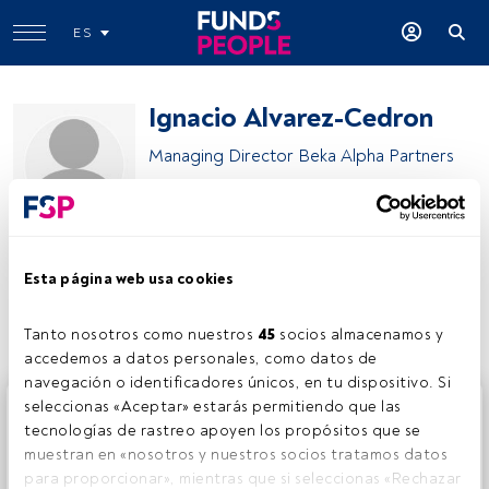
ES
Ignacio Alvarez-Cedron
Managing Director Beka Alpha Partners
Beka Finance
Esta página web usa cookies
Compartir:
Tanto nosotros como nuestros 
45
 socios almacenamos y 
accedemos a datos personales, como datos de 
navegación o identificadores únicos, en tu dispositivo. Si 
Este es un artículo exclusivo para los usuarios registrados
seleccionas «Aceptar» estarás permitiendo que las 
de FundsPeople. Si ya estás registrado, accede desde el
tecnologías de rastreo apoyen los propósitos que se 
botón Login. Si aún no tienes cuenta, te invitamos a
muestran en «nosotros y nuestros socios tratamos datos 
registrarte y disfrutar de todo el universo que ofrece
para proporcionar», mientras que si seleccionas «Rechazar 