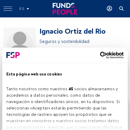
ES
Ignacio Ortiz del Río
Seguros y sostenibilidad
Deloitte
Esta página web usa cookies
Compartir:
Tanto nosotros como nuestros 
45
 socios almacenamos y 
accedemos a datos personales, como datos de 
navegación o identificadores únicos, en tu dispositivo. Si 
Este es un artículo exclusivo para los usuarios registrados
seleccionas «Aceptar» estarás permitiendo que las 
de FundsPeople. Si ya estás registrado, accede desde el
tecnologías de rastreo apoyen los propósitos que se 
botón Login. Si aún no tienes cuenta, te invitamos a
muestran en «nosotros y nuestros socios tratamos datos 
registrarte y disfrutar de todo el universo que ofrece
para proporcionar», mientras que si seleccionas «Rechazar 