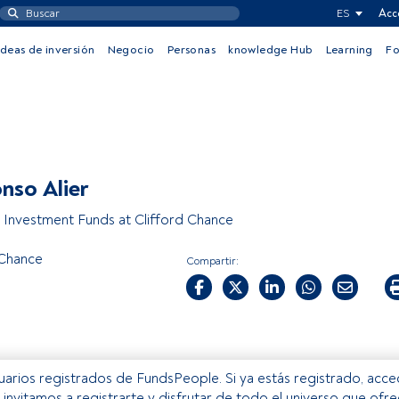
ES
Acc
Ideas de inversión
Negocio
Personas
knowledge Hub
Learning
F
onso Alier
- Investment Funds at Clifford Chance
 Chance
Compartir:
usuarios registrados de FundsPeople. Si ya estás registrado, acc
e invitamos a registrarte y disfrutar de todo el universo que ofr