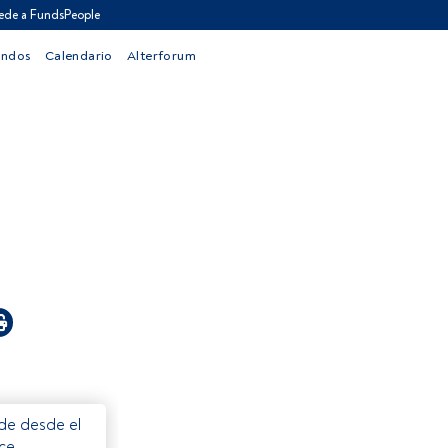
ede a FundsPeople
ondos
Calendario
Alterforum
ede desde el
ece