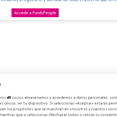
Accede a FundsPeople
s
ros 
45
 socios almacenamos y accedemos a datos personales, com
s únicos, en tu dispositivo. Si seleccionas «Aceptar» estarás perm
yen los propósitos que se muestran en «nosotros y nuestros socio
ientras que si seleccionas «Rechazar todo» o retiras tu consentim