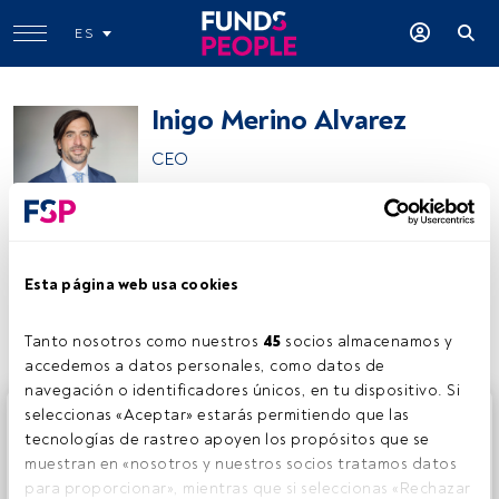
ES
Inigo Merino Alvarez
CEO
Norwealth Capital
Esta página web usa cookies
Compartir:
Tanto nosotros como nuestros 
45
 socios almacenamos y 
accedemos a datos personales, como datos de 
navegación o identificadores únicos, en tu dispositivo. Si 
Este es un artículo exclusivo para los usuarios registrados
seleccionas «Aceptar» estarás permitiendo que las 
de FundsPeople. Si ya estás registrado, accede desde el
tecnologías de rastreo apoyen los propósitos que se 
botón Login. Si aún no tienes cuenta, te invitamos a
muestran en «nosotros y nuestros socios tratamos datos 
registrarte y disfrutar de todo el universo que ofrece
para proporcionar», mientras que si seleccionas «Rechazar 