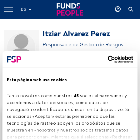
ES
Itziar Alvarez Perez
Responsable de Gestion de Riesgos
Cartesio
Esta página web usa cookies
Compartir:
Tanto nosotros como nuestros 
45
 socios almacenamos y 
accedemos a datos personales, como datos de 
navegación o identificadores únicos, en tu dispositivo. Si 
Este es un artículo exclusivo para los usuarios registrados
seleccionas «Aceptar» estarás permitiendo que las 
de FundsPeople. Si ya estás registrado, accede desde el
tecnologías de rastreo apoyen los propósitos que se 
botón Login. Si aún no tienes cuenta, te invitamos a
muestran en «nosotros y nuestros socios tratamos datos 
registrarte y disfrutar de todo el universo que ofrece
para proporcionar», mientras que si seleccionas «Rechazar 