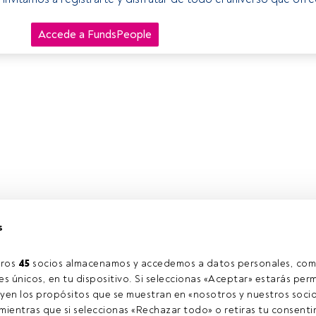
Accede a FundsPeople
s
ros 
45
 socios almacenamos y accedemos a datos personales, com
s únicos, en tu dispositivo. Si seleccionas «Aceptar» estarás perm
yen los propósitos que se muestran en «nosotros y nuestros socio
ientras que si seleccionas «Rechazar todo» o retiras tu consentim