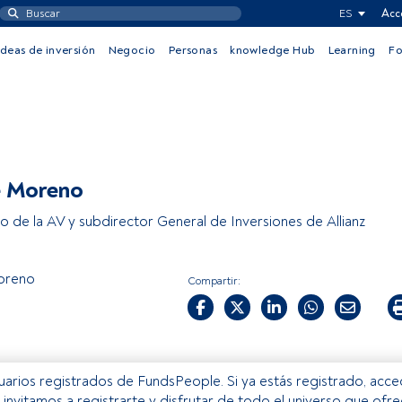
ES
Acc
Ideas de inversión
Negocio
Personas
knowledge Hub
Learning
F
e Moreno
o de la AV y subdirector General de Inversiones de Allianz
oreno
Compartir:
usuarios registrados de FundsPeople. Si ya estás registrado, acc
e invitamos a registrarte y disfrutar de todo el universo que ofr