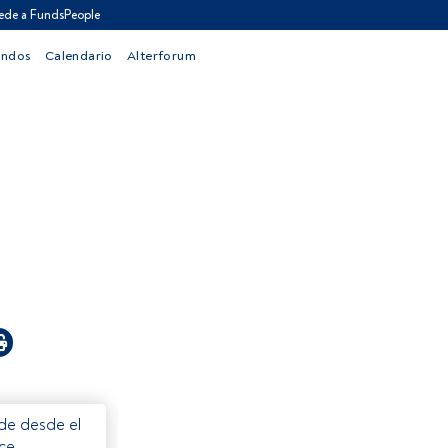
ede a FundsPeople
ondos
Calendario
Alterforum
ede desde el
ece