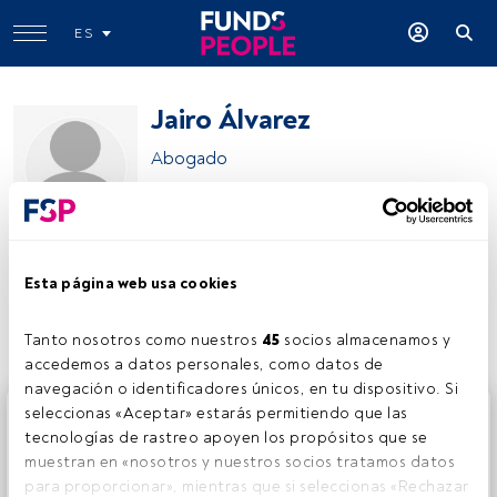
ES
Jairo Álvarez
Abogado
Garrigues
Esta página web usa cookies
Compartir:
Tanto nosotros como nuestros 
45
 socios almacenamos y 
accedemos a datos personales, como datos de 
navegación o identificadores únicos, en tu dispositivo. Si 
Este es un artículo exclusivo para los usuarios registrados
seleccionas «Aceptar» estarás permitiendo que las 
de FundsPeople. Si ya estás registrado, accede desde el
tecnologías de rastreo apoyen los propósitos que se 
botón Login. Si aún no tienes cuenta, te invitamos a
muestran en «nosotros y nuestros socios tratamos datos 
registrarte y disfrutar de todo el universo que ofrece
para proporcionar», mientras que si seleccionas «Rechazar 