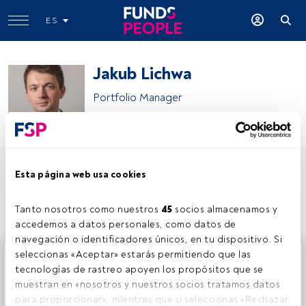
ES
Jakub Lichwa
Portfolio Manager
TwentyFour Asset Management
Esta página web usa cookies
Compartir:
Tanto nosotros como nuestros 
45
 socios almacenamos y 
accedemos a datos personales, como datos de 
navegación o identificadores únicos, en tu dispositivo. Si 
Este es un artículo exclusivo para los usuarios registrados
seleccionas «Aceptar» estarás permitiendo que las 
de FundsPeople. Si ya estás registrado, accede desde el
tecnologías de rastreo apoyen los propósitos que se 
botón Login. Si aún no tienes cuenta, te invitamos a
muestran en «nosotros y nuestros socios tratamos datos 
registrarte y disfrutar de todo el universo que ofrece
para proporcionar», mientras que si seleccionas «Rechazar 