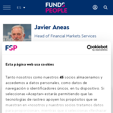
ES
Javier Aneas
Head of Financial Markets Services
Arena Financial Tech
Esta página web usa cookies
Compartir:
Tanto nosotros como nuestros 
45
 socios almacenamos y 
accedemos a datos personales, como datos de 
navegación o identificadores únicos, en tu dispositivo. Si 
Este es un artículo exclusivo para los usuarios registrados
seleccionas «Aceptar» estarás permitiendo que las 
de FundsPeople. Si ya estás registrado, accede desde el
tecnologías de rastreo apoyen los propósitos que se 
botón Login. Si aún no tienes cuenta, te invitamos a
muestran en «nosotros y nuestros socios tratamos datos 
registrarte y disfrutar de todo el universo que ofrece
para proporcionar», mientras que si seleccionas «Rechazar 